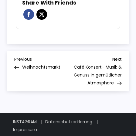
Share With Friends
B
Previous
Next
Previous
Next
Post
Post
Weihnachtsmarkt
Café Konzert– Musik &
e
Genuss in gemütlicher
Atmosphäre
i
t
r
INSTAGRAM
Datenschutzerklärung
a
Impressum