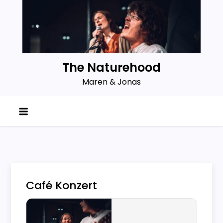
Skip
to
content
The Naturehood
Maren & Jonas
Café Konzert