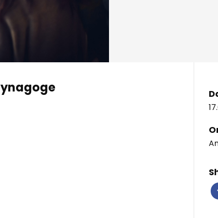
-Synagoge
D
17
O
Am
S