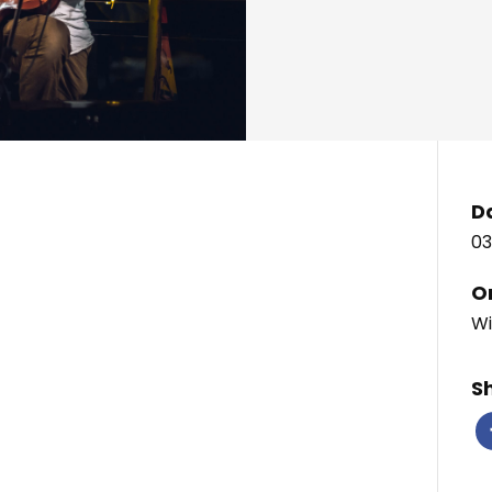
D
03
O
Wi
S